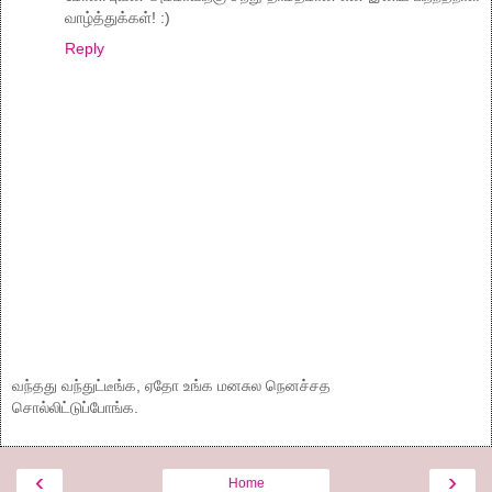
வாழ்த்துக்கள்! :)
Reply
வந்தது வந்துட்டீங்க, ஏதோ உங்க மனசுல நெனச்சத
சொல்லிட்டுப்போங்க.
‹
›
Home